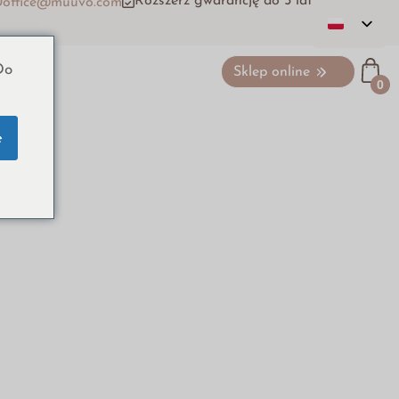
Rozszerz gwarancję do 5 lat
0
office@muuvo.com
Do
Sklep online
0
e