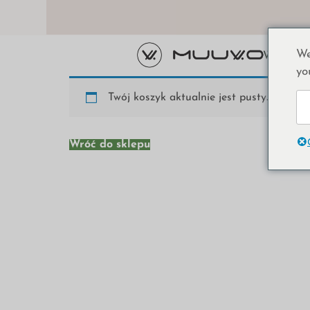
We
Wózki
Krz
yo
Twój koszyk aktualnie jest pusty.
Wróć do sklepu