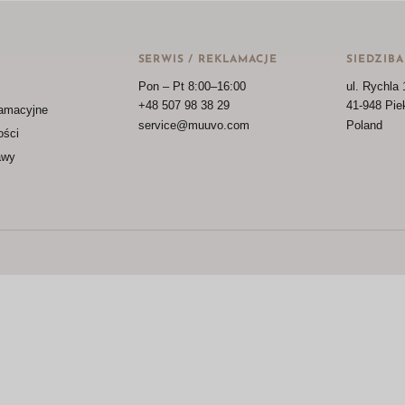
SERWIS / REKLAMACJE
SIEDZIBA
Pon – Pt 8:00–16:00
ul. Rychla 
Konieczne
+48 507 98 38 29
41-948 Pie
lamacyjne
Te pliki cookie
service@muuvo.com
Poland
ości
nie są
opcjonalne. Są
awy
one potrzebne
do
funkcjonowania
strony
internetowej.
Statystyka
Abyśmy mogli
poprawić
funkcjonalność
i strukturę
strony
internetowej,
na podstawie
tego, jak