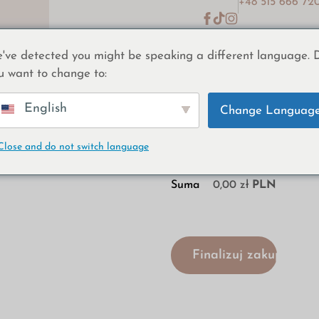
+48 515 666 72
've detected you might be speaking a different language. 
esełka
Gdzie kupić
O nas
Porady
Pomoc i kontakt
u want to change to:
Rozliczenie
English
Change Languag
Cena
0,00
zł
Close and do not switch language
Suma
0,00
zł
PLN
Finalizuj zakup