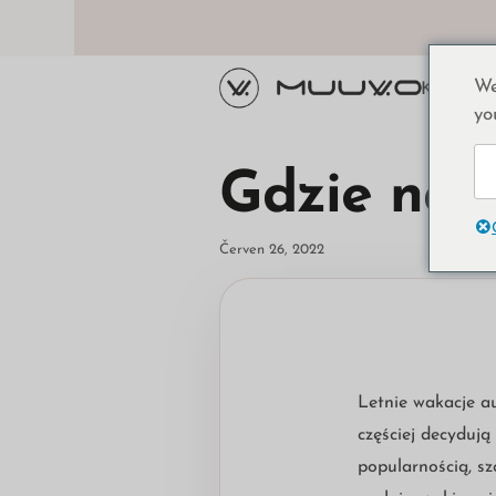
We
Kočárky
ž
yo
Gdzie nad
Červen 26, 2022
Letnie wakacje a
częściej decydują
popularnością, s