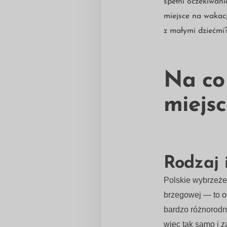
spełni oczekiwan
miejsce na wakac
z małymi dziećmi
Na co
miejs
Rodzaj 
Polskie wybrzeże 
brzegowej — to og
bardzo różnorodn
więc tak samo i 