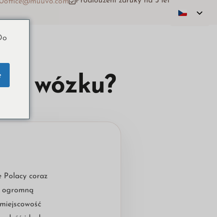
Prodloužení záruky na 5 let
20
office@muuvo.com
Do
e
m w wózku?
 Polacy coraz
ię ogromną
 miejscowość