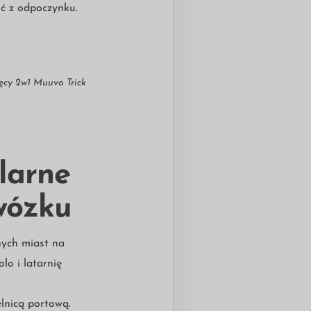
ść z odpoczynku.
ęcy 2w1 Muuvo Trick
larne
wózku
nych miast na
lo i latarnię
elnicą portową.