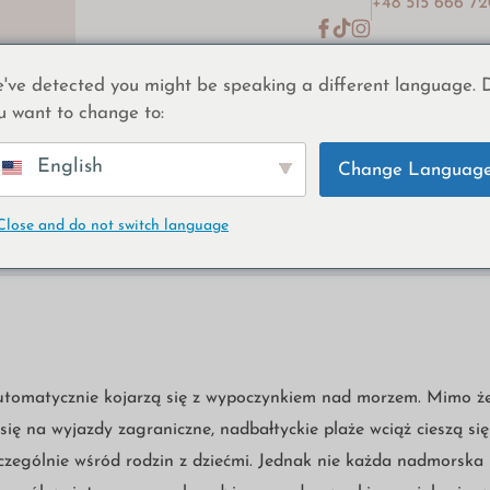
+48 515 666 7
've detected you might be speaking a different language. 
idličky
Kde koupit
O nás
Poradenství
Pomoc a kontakt
u want to change to:
English
Change Languag
 morze z dzieckie
Close and do not switch language
utomatycznie kojarzą się z wypoczynkiem nad morzem. Mimo że
 się na wyjazdy zagraniczne, nadbałtyckie plaże wciąż cieszą s
zczególnie wśród rodzin z dziećmi. Jednak nie każda nadmorska