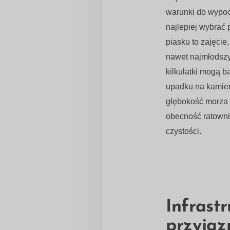
warunki do wypoc
najlepiej wybrać
piasku to zajęcie
nawet najmłodsz
kilkulatki mogą b
upadku na kamien
głębokość morza 
obecność ratowni
czystości.
Infrast
przyjaz