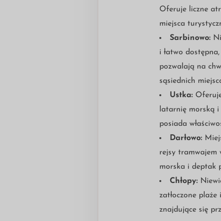
Oferuje liczne at
miejsca turystycz
Sarbinowo:
Ni
i łatwo dostępna,
pozwalają na chwi
sąsiednich miejsc
Ustka:
Oferuje
latarnię morską i
posiada właściwoś
Darłowo:
Miejs
rejsy tramwajem 
morska i deptak 
Chłopy:
Niewie
zatłoczone plaże 
znajdujące się pr