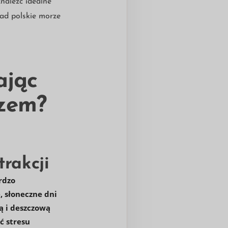
naleźć idealne
ad polskie morze
ając
rzem?
rakcji
rdzo
 słoneczne dni
ą i deszczową
ć stresu