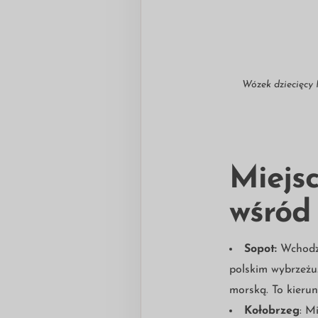
Wózek dziecięc
Miejs
wśród
Sopot:
Wchodzą
polskim wybrzeżu.
morską. To kierun
Kołobrzeg
: M