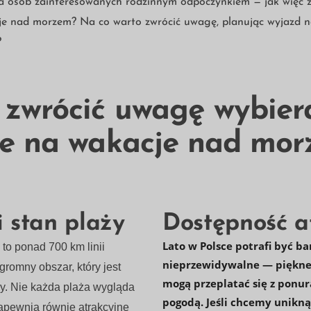
ia osób zainteresowanych rodzinnym odpoczynkiem — jak więc z
je nad morzem? Na co warto zwrócić uwagę, planując wyjazd n
?
 zwrócić uwagę wybier
ce na wakacje nad mo
Nezbytné
Tyto
soubory
cookie
nejsou
i stan plaży
Dostępność at
volitelné.
Jsou
nezbytné
Lato w Polsce potrafi być ba
to ponad 700 km linii
pro
nieprzewidywalne — piękne,
fungování
romny obszar, który jest
webových
mogą przeplatać się z ponur
y. Nie każda plaża wygląda
stránek.
pogodą. Jeśli chcemy unikną
zapewnia równie atrakcyjne