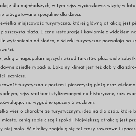
rakcje dla najmłodszych, w tym rejsy wycieczkowe, wizytę w latar
ne przygotowane specjalnie dla dzieci.
ewielka miejscowość turystyczna, której główną atrakcją jest
 piaszczysta plaża. Liczne restauracje i kawiarnie z widokiem n
lę wytchnienia od słońca, a ścieżki turystyczne pozwalają na s
owości.
 jedną z najpopularniejszych wśród turystów plaż, wiele zabyt
 dawne osiedle rybackie. Lokalny klimat jest też dobry dla zdr
ci lecznicze.
cowość turystyczna z portem i piaszczystą plażą oraz wieloma
wodnym, rejsy statkami stylizowanymi na historyczne, rozsuwan
pozwalający na wygodne spacery z wózkiem.
lka wieś o charakterze turystycznym, idealna dla osób, które b
i miasta, cenią sobie ciszę i spokój. Największą atrakcją jest pr
zy niej molo. W okolicy znajdują się też trasy rowerowe i space