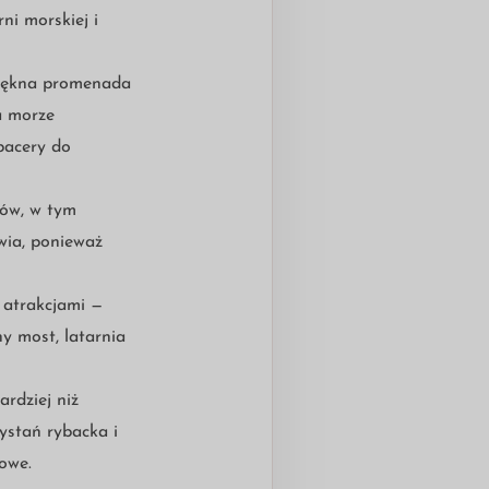
ni morskiej i
 piękna promenada
a morze
pacery do
ków, w tym
owia, ponieważ
 atrakcjami —
y most, latarnia
ardziej niż
zystań rybacka i
rowe.