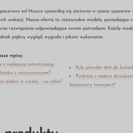
spacerowe od Muuvo sprawdzą się zarówno w czasie spacerów w
ich wakacji. Nasza oferta to różnorodne modele, posiadające r
erze rozwiązania odpowiadające swoim potrzebom. Każdy model 
jednak piękny wygląd, wygoda i jakość wykonania.
sze wpisy
:
e z najlepszą amortyzacją
Kdy přendat dítě do kočár
ocházku s novorozencem?
Podróże z małym dzieckiem
ce jeździć w wózku – co robić?
bezpieczny transport?