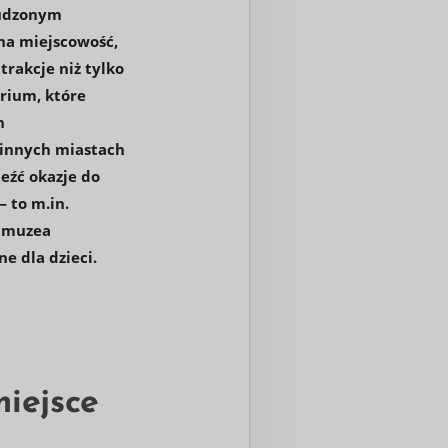
nudzonym
na miejscowość,
trakcje niż tylko
arium, które
h
 innych miastach
eźć okazje do
 to m.in.
y muzea
e dla dzieci.
iejsce