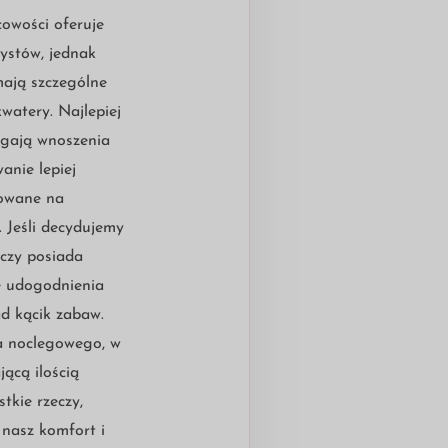
owości oferuje
rystów, jednak
mają szczególne
watery. Najlepiej
gają wnoszenia
nie lepiej
zowane na
. Jeśli decydujemy
 czy posiada
e udogodnienia
ad kącik zabaw.
a noclegowego, w
jącą ilością
stkie rzeczy,
 nasz komfort i