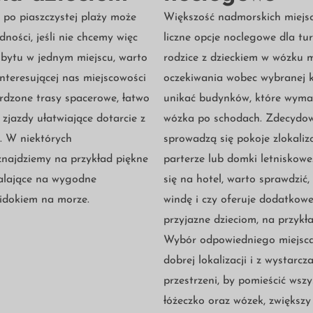
některé
 po piaszczystej plaży może
Większość nadmorskich miejsc
funkce z
webu zmizí.
dności, jeśli nie chcemy więc
liczne opcje noclegowe dla tu
obytu w jednym miejscu, warto
rodzice z dzieckiem w wózku 
interesującej nas miejscowości
oczekiwania wobec wybranej k
Marketing
Sdílením svých
ardzone trasy spacerowe, łatwo
unikać budynków, które wyma
zájmů a chování
při návštěvě
 zjazdy ułatwiające dotarcie z
wózka po schodach. Zdecydowa
našich stránek
zvyšujete šanci na
. W niektórych
sprowadzą się pokoje zlokali
zobrazení
personalizovaného
znajdziemy na przykład piękne
parterze lub domki letniskowe
obsahu a nabídek.
lające na wygodne
się na hotel, warto sprawdzić,
idokiem na morze.
windę i czy oferuje dodatkow
przyjazne dzieciom, na przykł
Wybór odpowiedniego miejsc
dobrej lokalizacji i z wystarcza
przestrzeni, by pomieścić wszy
łóżeczko oraz wózek, zwiększy