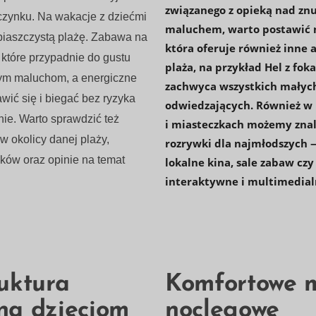
związanego z opieką nad z
zynku. Na wakacje z dziećmi
Statistiky
maluchem, warto postawić 
Abychom
 piaszczystą plażę. Zabawa na
mohli
która oferuje również inne a
zlepšovat
, które przypadnie do gustu
plaża, na przykład Hel z fok
funkčnost a
ym maluchom, a energiczne
strukturu
zachwyca wszystkich małyc
webových
awić się i biegać bez ryzyka
stránek na
odwiedzających. Również w
základě
ie. Warto sprawdzić też
i miasteczkach możemy znal
toho, jak se
webové
w okolicy danej plaży,
rozrywki dla najmłodszych —
stránky
používají.
ków oraz opinie na temat
lokalne kina, sale zabaw cz
interaktywne i multimedialn
Uživatelská
zkušenost
Aby naše
webové
stránky
fungovaly při
vaší návštěvě
ruktura
Komfortowe m
co nejlépe.
Pokud tyto
na dzieciom
noclegowe
cookies
odmítnete,